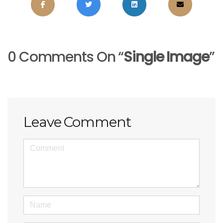
0 Comments On “
Single Image
”
Leave Comment
<b>Comment</b> ( * )
Name