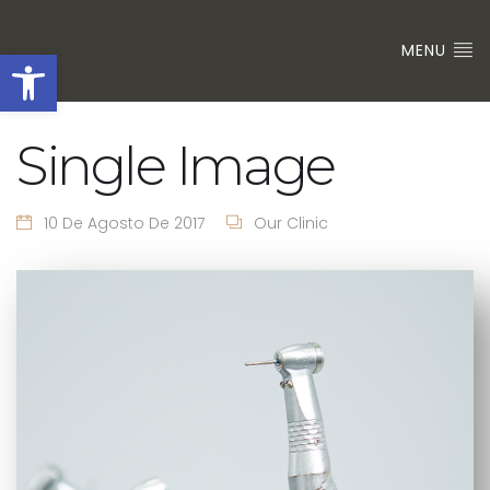
Abrir barra de herramienta
MENU
Single Image
10 De Agosto De 2017
Our Clinic