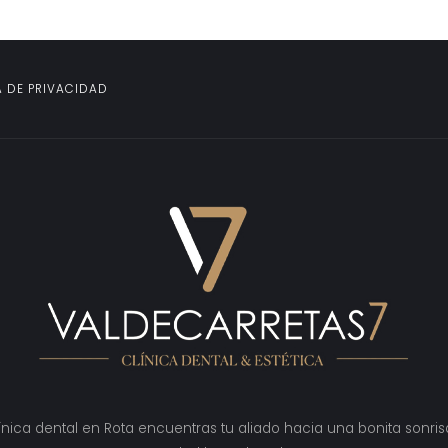
A DE PRIVACIDAD
ínica dental en Rota encuentras tu aliado hacia una bonita sonris